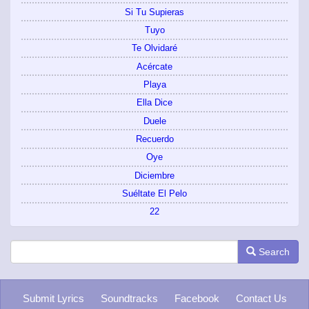
Si Tu Supieras
Tuyo
Te Olvidaré
Acércate
Playa
Ella Dice
Duele
Recuerdo
Oye
Diciembre
Suéltate El Pelo
22
Search
Submit Lyrics
Soundtracks
Facebook
Contact Us