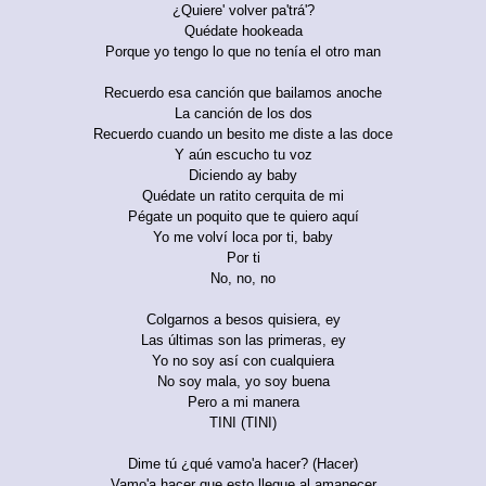
¿Quiere' volver pa'trá'?
Quédate hookeada
Porque yo tengo lo que no tenía el otro man
Recuerdo esa canción que bailamos anoche
La canción de los dos
Recuerdo cuando un besito me diste a las doce
Y aún escucho tu voz
Diciendo ay baby
Quédate un ratito cerquita de mi
Pégate un poquito que te quiero aquí
Yo me volví loca por ti, baby
Por ti
No, no, no
Colgarnos a besos quisiera, ey
Las últimas son las primeras, ey
Yo no soy así con cualquiera
No soy mala, yo soy buena
Pero a mi manera
TINI (TINI)
Dime tú ¿qué vamo'a hacer? (Hacer)
Vamo'a hacer que esto llegue al amanecer