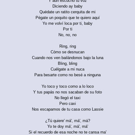
Y aún escucho tu voz
Diciendo ay baby
Quédate un ratito cerquita de mi
Pégate un poquito que te quiero aquí
Yo me volví loca por ti, baby
Por ti
No, no, no
Ring, ring
Cómo se desnucan
Cuando nos ven bailándonos bajo la luna
Bling, bling
Cuélgate a mi nuca
Para besarte como no besé a ninguna
Yo toco y toco como a lo loco
Y tus papás no nos sacaban de su foto
No llegó el taxi
Pero caxi
Nos escapamos de tu casa como Lassie
¿Tú quiere' má', má', má?
Yo te doy má', má', má'
Si el recuerdo de esa noche no te cansa ma'