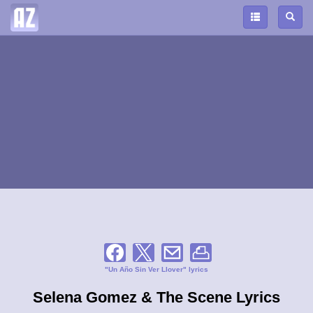
"Un Año Sin Ver Llover" lyrics
Selena Gomez & The Scene Lyrics