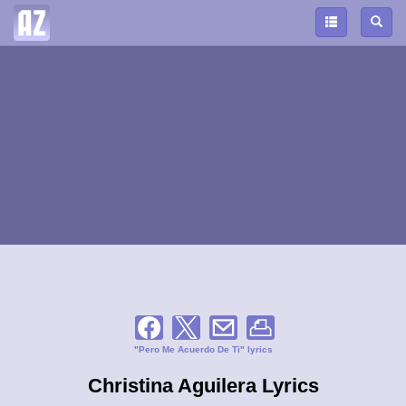
"Pero Me Acuerdo De Ti" lyrics
Christina Aguilera Lyrics